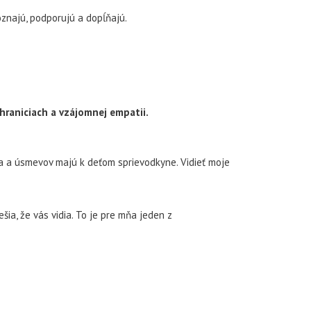
oznajú, podporujú a dopĺňajú.
hraniciach a vzájomnej empatii.
oja a úsmevov majú k deťom sprievodkyne. Vidieť moje
ešia, že vás vidia. To je pre mňa jeden z