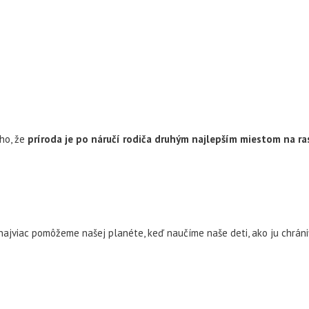
ho, že
príroda je po náručí rodiča druhým najlepším miestom na ras
 najviac pomôžeme našej planéte, keď naučíme naše deti, ako ju chráni