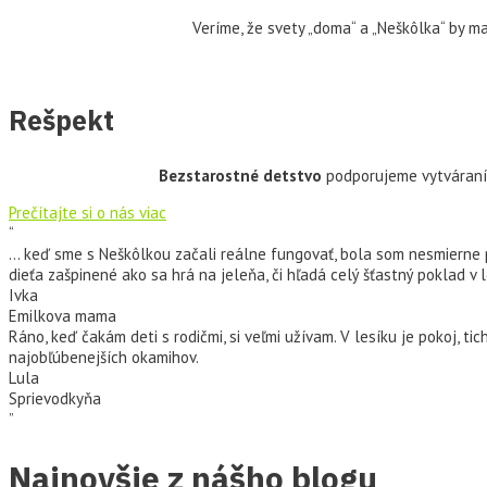
Veríme, že svety „doma“ a „Neškôlka“ by ma
Rešpekt
Bezstarostné detstvo
podporujeme vytváran
Prečítajte si o nás viac
“
... keď sme s Neškôlkou začali reálne fungovať, bola som nesmierne 
dieťa zašpinené ako sa hrá na jeleňa, či hľadá celý šťastný poklad v le
Ivka
Emilkova mama
Ráno, keď čakám deti s rodičmi, si veľmi užívam. V lesíku je pokoj, tich
najobľúbenejších okamihov.
Lula
Sprievodkyňa
”
Najnovšie z nášho blogu