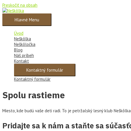
Preskočiť na obsah
Hlavné Menu
Úvod
Neškôlka
Neškôločka
Blog
Náš príbeh
Kontakt
Kontaktný formulár
Kontaktný formulár
Spolu rastieme
Miesto, kde budú vaše deti radi. To je petržalský lesný klub Neškôlk
Pridajte sa k nám a staňte sa súčas