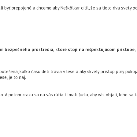
li byť prepojené a chceme aby Neškôlkar cítil, že sa tieto dva svety p
ím
bezpečného prostredia, ktoré stojí na rešpektujúcom prístupe, 
potešená, koľko času deti trávia v lese a aký skvelý prístup plný pok
se, je to naj.
o. A potom zrazu sa na vás rútia tí malí ľudia, aby vás objali, lebo sa t