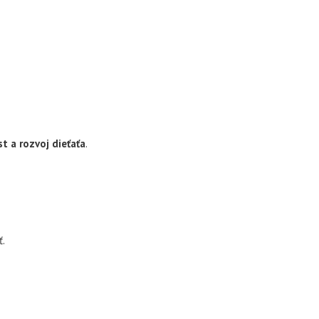
t a rozvoj dieťaťa
.
ť.