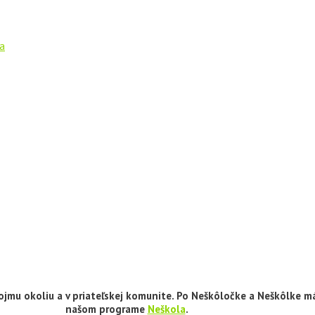
ka
vojmu okoliu a v priateľskej komunite. Po Neškôločke a Neškôlke 
našom programe
Neškola
.