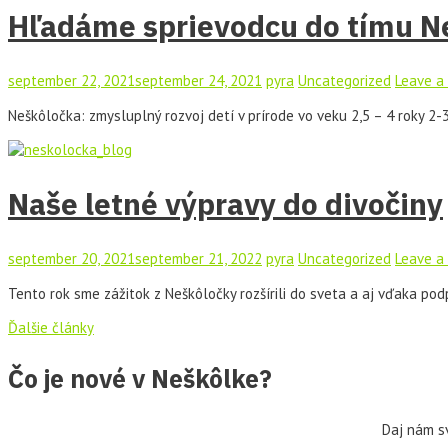
Hľadáme sprievodcu do tímu N
september 22, 2021
september 24, 2021
pyra
Uncategorized
Leave a
Neškôločka: zmysluplný rozvoj detí v prírode vo veku 2,5 – 4 roky 2-
Naše letné výpravy do divočiny
september 20, 2021
september 21, 2022
pyra
Uncategorized
Leave a
Tento rok sme zážitok z Neškôločky rozšírili do sveta a aj vďaka po
Ďalšie články
Čo je nové v Neškôlke?
Daj nám sv