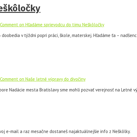
eškôločky
 Comment
on Hľadáme sprievodcu do tímu Neškôločky
3 doobedia v týždni popri práci, škole, materskej. Hľadáme ťa – nadšenc
 Comment
on Naše letné výpravy do divočiny
dpore Nadácie mesta Bratislavy sme mohli pozvať verejnosť na Letné vý
oj e-mail a raz mesačne dostaneš najaktuálnejšie info z Neškôlky.