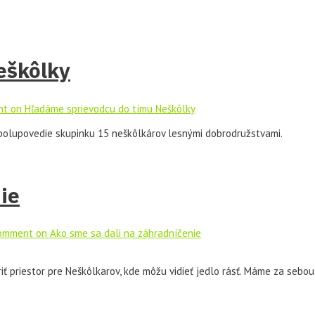
eškôlky
nt
on Hľadáme sprievodcu do tímu Neškôlky
spolupovedie skupinku 15 neškôlkárov lesnými dobrodružstvami.
ie
Comment
on Ako sme sa dali na záhradníčenie
iť priestor pre Neškôlkarov, kde môžu vidieť jedlo rásť. Máme za sebo