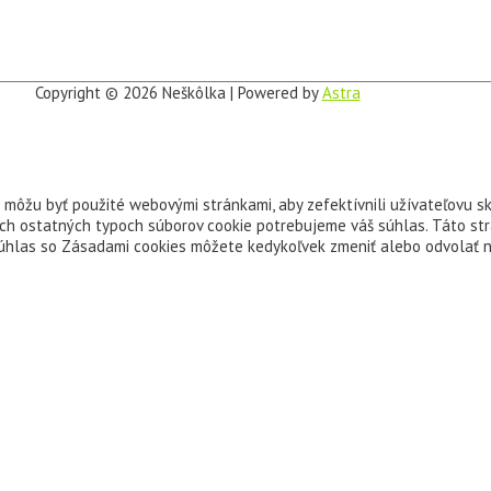
Copyright © 2026
Neškôlka
| Powered by
Astra
é môžu byť použité webovými stránkami, aby zefektívnili užívateľovu 
kých ostatných typoch súborov cookie potrebujeme váš súhlas. Táto st
 súhlas so Zásadami cookies môžete kedykoľvek zmeniť alebo odvolať n