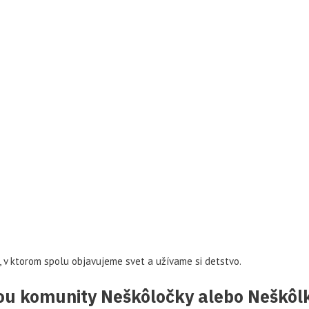
a, v ktorom spolu objavujeme svet a užívame si detstvo.
ťou komunity Neškôločky alebo Neškôlk