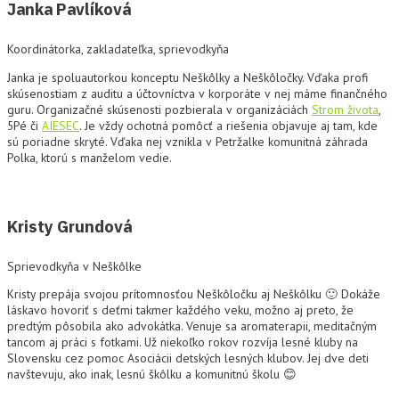
Janka Pavlíková
Koordinátorka, zakladateľka, sprievodkyňa
Janka je spoluautorkou konceptu Neškôlky a Neškôločky. Vďaka profi
skúsenostiam z auditu a účtovníctva v korporáte v nej máme finančného
guru. Organizačné skúsenosti pozbierala v organizáciách
Strom života
,
5Pé či
AIESEC
. Je vždy ochotná pomôcť a riešenia objavuje aj tam, kde
sú poriadne skryté. Vďaka nej vznikla v Petržalke komunitná záhrada
Polka, ktorú s manželom vedie.
Kristy Grundová
Sprievodkyňa v Neškôlke
Kristy prepája svojou prítomnosťou Neškôločku aj Neškôlku 🙂 Dokáže
láskavo hovoriť s deťmi takmer každého veku, možno aj preto, že
predtým pôsobila ako advokátka. Venuje sa aromaterapii, meditačným
tancom aj práci s fotkami. Už niekoľko rokov rozvíja lesné kluby na
Slovensku cez pomoc Asociácii detských lesných klubov. Jej dve deti
navštevuju, ako inak, lesnú škôlku a komunitnú školu 😊