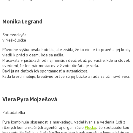
Monika Legrand
Sprievodkyňa
v Neškôločke
Pôvodne vyštudovala hotelku, ale zistila, že to nie je to pravé a jej kroky
viedli k práci s deťmi, kde sa našla.
Pracovala v jasličkach od najmenších detičiek až po väčšie, kde si človek
uvedomí, že len pár mesiacov v živote dieťaťa je veľa.
Baví ju na deťoch ich spontánnosť a autentickosť.
Rada kreslí, maľuje, kreatívne práce sú jej blízke a rada sa učí nové veci.
Viera Pyra Mojzešová
Zakladateľka
Pyra kombinuje skúsenosti z marketingu, vzdelávania a vedenia ľudí z
rôznych komunikačných agentúr aj organizácie
Plusko
. Je spoluautorkou
konceptu Neškôlky a Neškôločky, pre ktoré zabezpečuje komunikáciu so