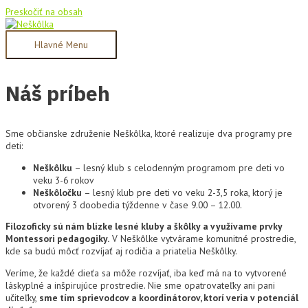
Preskočiť na obsah
Hlavné Menu
Náš príbeh
Sme občianske združenie Neškôlka, ktoré realizuje dva programy pre
deti:
Neškôlku
– lesný klub s celodenným programom pre deti vo
veku 3-6 rokov
Neškôločku
– lesný klub pre deti vo veku 2-3,5 roka, ktorý je
otvorený 3 doobedia týždenne v čase 9.00 – 12.00.
Filozoficky sú nám blízke lesné kluby a škôlky a využívame prvky
Montessori pedagogiky.
V Neškôlke vytvárame komunitné prostredie,
kde sa budú môcť rozvíjať aj rodičia a priatelia Neškôlky.
Veríme, že každé dieťa sa môže rozvíjať, iba keď má na to vytvorené
láskyplné a inšpirujúce prostredie. Nie sme opatrovateľky ani pani
učiteľky,
sme tím sprievodcov a koordinátorov, ktorí veria v potenciál