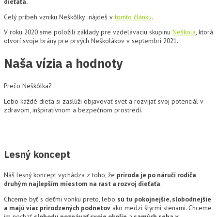
dieťaťa.
Celý príbeh vzniku Neškôlky nájdeš v
tomto článku
.
V roku 2020 sme položili základy pre vzdelávaciu skupinu
Neškola
, ktorá
otvorí svoje brány pre prvých Neškolákov v septembri 2021.
Naša vízia a hodnoty
Prečo Neškôlka?
Lebo každé dieťa si zaslúži objavovať svet a rozvíjať svoj potenciál v
zdravom, inšpiratívnom a bezpečnom prostredí.
Lesný koncept
Náš lesný koncept vychádza z toho, že
príroda je po náručí rodiča
druhým najlepším miestom na rast a rozvoj dieťaťa
.
Chceme byť s deťmi vonku preto, lebo
sú tu pokojnejšie, slobodnejšie
a majú viac prirodzených podnetov
ako medzi štyrmi stenami. Chceme
im nechať
slobodu poznávať svoje okolie
a
samých seba
v