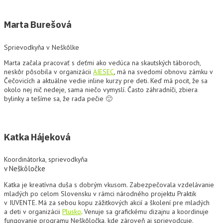
Marta Burešová
Sprievodkyňa v Neškôlke
Marta začala pracovať s deťmi ako vedúca na skautských táboroch,
neskôr pôsobila v organizácii
AIESEC
, má na svedomí obnovu zámku v
Čečovicích a aktuálne vedie inline kurzy pre deti. Keď má pocit, že sa
okolo nej nič nedeje, sama niečo vymyslí. Často záhradníči, zbiera
bylinky a tešíme sa, že rada pečie 🙂
Katka Hájeková
Koordinátorka, sprievodkyňa
v Neškôločke
Katka je kreatívna duša s dobrým vkusom. Zabezpečovala vzdelávanie
mladých po celom Slovensku v rámci národného projektu Praktik
v IUVENTE. Má za sebou kopu zážitkových akcií a školení pre mladých
a deti v organizácii
Plusko
. Venuje sa grafickému dizajnu a koordinuje
fungovanie programu Neškôločka, kde zároveň aj sprievodcuje.