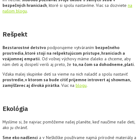
bezpečných hraniciach
, ktoré si spolu nastavíme. Viac sa dozviete
na
našom blogu
.
Rešpekt
Bezstarostné detstvo
podporujeme vytváraním
bezpečného
prostredia, ktoré stojí na rešpektujúcom prístupe, hraniciach a
vzájomnej empatii.
Od voľnej výchovy máme ďaleko a chceme, aby
nám deti aj dospelí verili aj preto, že
to, na čom sa dohodneme, platí.
Vďaka malej skupinke detí sa vieme na nich naladiť a spolu nastaviť
prostredie, v ktorom sa bude cítiť príjemne introvert aj showman,
zamýšľavec aj divoká pirátka
. Viac na
blogu
.
Ekológia
Myslíme si, že najviac pomôžeme našej planéte, keď naučíme naše deti,
ako ju chrániť.
Sme eko nadšenci
a v Neškôlke používame najmä prírodné materiály a