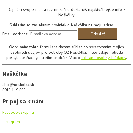
Daj nám svoj e-mail a raz mesačne dostaneš najaktuálnejšie info z
Neškôlky.
Súhlasím so zasielaním noviniek o Neškôlke na moju adresu
Email address:
Odoslaním tohto formulára dávam súhlas so spracovaním mojich
osobných údajov pre potreby OZ Neškôlka. Tieto údaje nebudú
poskytnuté žiadnym tretím osobám. Viac o
ochrane osobných údajov
.
Neškôlka
ahoj@neskolka.sk
0918 119 095
Pripoj sa k nám
Facebook skupina
Instagram