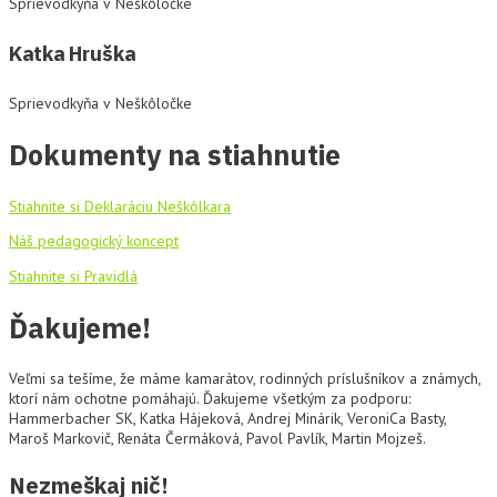
Sprievodkyňa v Neškôločke
Katka Hruška
Sprievodkyňa v Neškôločke
Dokumenty na stiahnutie
Stiahnite si Deklaráciu Neškôlkara
Náš pedagogický koncept
Stiahnite si Pravidlá
Ďakujeme!
Veľmi sa tešíme, že máme kamarátov, rodinných príslušníkov a známych,
ktorí nám ochotne pomáhajú. Ďakujeme všetkým za podporu:
Hammerbacher SK, Katka Hájeková, Andrej Minárik, VeroniCa Basty,
Maroš Markovič, Renáta Čermáková, Pavol Pavlík, Martin Mojzeš.
Nezmeškaj nič!