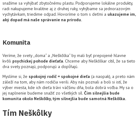
snažíme sa vyhýbať zbytočnému plastu. Podporujeme lokálne produkty,
radi nakupujeme kvalitne aj z druhej ruky, vyhýbame sa jednorazovým
vychytávkam, triedime odpad. Hovoríme o tom s deťmi a
ukazujeme im,
aký dopad má naše správanie na prírodu.
Komunita
Veríme, že svety „doma“ a „Neškôlka“ by mali byť prepojené hlavne
kvôli
psychickej pohode dieťaťa
. Chceme aby Neškôlkar cítil, že sa tieto
dva svety poznajú, podporujú a dopĺňajú.
Myslíme si, že
spokojný rodič = spokojné dieťa
(a naopak), a preto nám
záleží na tom, aby nám rodičia verili. Aby nás poznali a boli si istí, že
výber miesta, kde ich dieťa trávi väčšinu dňa, bola dobrá voľba. My sa o
jej naplnenie budeme snažiť zo všetkých síl.
Čím silnejšia bude
komunita okolo Neškôlky, tým silnejšia bude samotná Neškôlka.
Tím Neškôlky