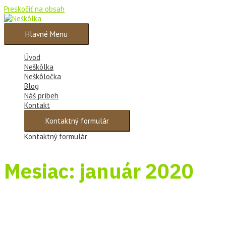
Preskočiť na obsah
Hlavné Menu
Úvod
Neškôlka
Neškôločka
Blog
Náš príbeh
Kontakt
Kontaktný formulár
Kontaktný formulár
Mesiac: január 2020