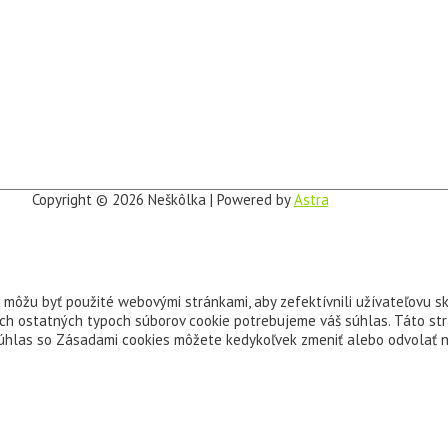
Copyright © 2026
Neškôlka
| Powered by
Astra
é môžu byť použité webovými stránkami, aby zefektívnili užívateľovu 
kých ostatných typoch súborov cookie potrebujeme váš súhlas. Táto st
 súhlas so Zásadami cookies môžete kedykoľvek zmeniť alebo odvolať n